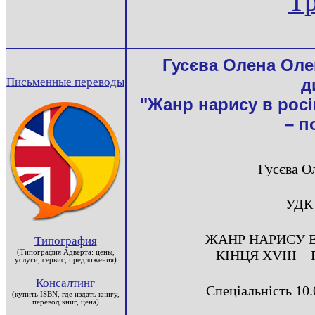
Т
Гусєва Олена Оле
Письменные переводы
д
"Жанр нарису в росій
– п
Гусєва О
УДК 
ЖАНР НАРИСУ В
Типография
КІНЦЯ XVIII –
(Типография Адверта: цены,
услуги, сервис, предложения)
Консалтинг
Спеціальність 10.
(купить ISBN, где издать книгу,
перевод книг, цена)