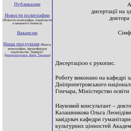
А
Публикации
дисертації на з
Новости полиграфии
доктора
(Новости полиграфии, издательств
и книжного бизнеса)
Сімф
Вакансии
Наша продукция
(Книги,
монографии, авторефераты
издательства "Адверта"
Днепропетровск, Киев, Украина
)
Дисертацією є рукопис.
Роботу виконано на кафедрі з
Дніпропетровського націонал
Гончара, Міністерство освіти 
Науковий консультант – докто
Калашникова Ольга Леонідівн
завідувач кафедри гуманітарно
культурних цінностей Академ