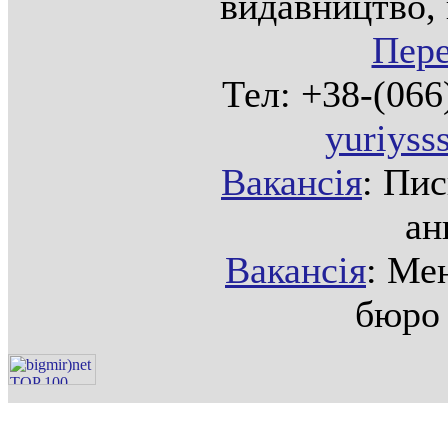
видавництво, 
Пере
Тел: +38-(066
yuriys
Вакансія
: Пи
ан
Вакансія
: Ме
бюро 