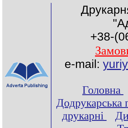
Друкарн
"А
+38-(066
Замов
e-mail:
yuri
Головна
Додрукарська 
друкарні
Ди