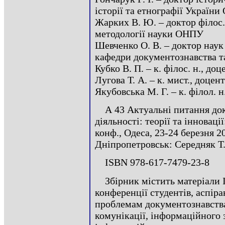
історії та етнографії Україн
Жарких В. Ю. – доктор філос. 
методології науки ОНПУ
Шевченко О. В. – доктор наук
кафедри документознавства т
Кубко В. П. – к. філос. н., 
Лугова Т. А. – к. мист., доц
Якубовська М. Г. – к. філол.
А 43 Актуальні питання до
діяльності: теорії та інноваці
конф., Одеса, 23-24 березня 201
Дніпропетровськ: Середняк Т. 
ISBN 978-617-7479-23-8
Збірник містить матеріали 
конференції студентів, аспіра
проблемам документознавства,
комунікації, інформаційного 