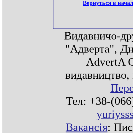
Вернуться в нача
Видавничо-др
"Адверта", Дн
AdvertA C
видавництво, 
Пере
Тел: +38-(066
yuriys
Вакансія
: Пи