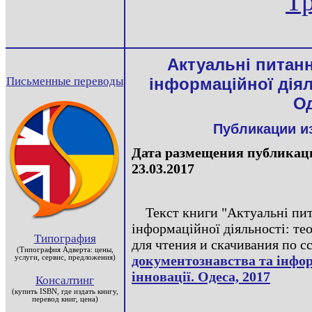
Т
Актуальні питан
Письменные переводы
інформаційної діяль
Од
Публикации и
Дата размещения публикаци
23.03.2017
Текст книги "Актуальні пи
інформаційної діяльності: тео
Типография
для чтения и скачивания по с
(Типография Адверта: цены,
документознавства та інформ
услуги, сервис, предложения)
інновації. Одеса, 2017
Консалтинг
(купить ISBN, где издать книгу,
перевод книг, цена)