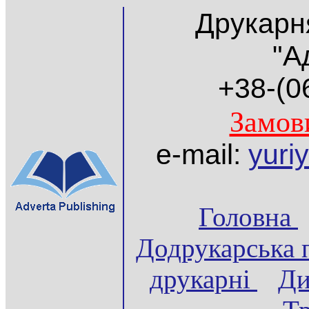
Друкарн
"А
+38-(066
Замов
e-mail:
yuri
Головна
Додрукарська 
друкарні
Ди