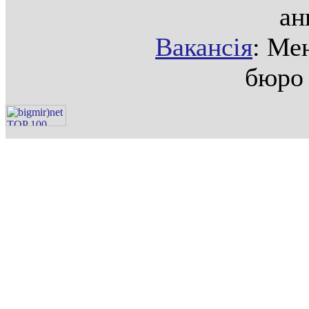
ан
Вакансія
: Ме
бюро 