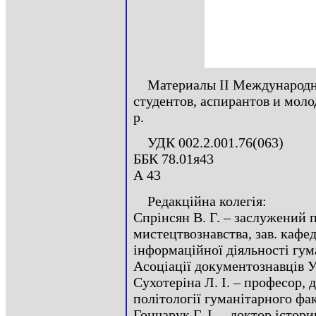
Материалы II Международн
студентов, аспирантов и моло
р.
УДК 002.2.001.76(063)
ББК 78.01я43
А 43
Редакційна колегія:
Спрінсян В. Г. – заслужений п
мистецтвознавства, зав. кафе
інформаційної діяльності гу
Асоціації документознавців У
Сухотеріна Л. І. – професор, 
політології гуманітарного ф
Гончарук Г. І. – доктор істор