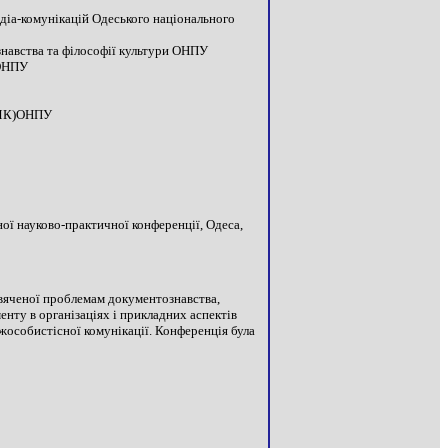
медіа-комунікацій Одеського національного
ознавства та філософії культури ОНПУ
 ОНПУ
ІДМК)ОНПУ
ної науково-практичної конференції, Одеса,
свяченої проблемам документознавства,
енту в організаціях і прикладних аспектів
жособистісної комунікації. Конференція була