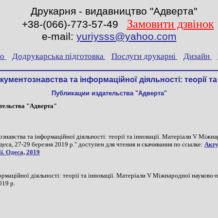
Друкарня - видавництво "Адверта"
Замовити дзвінок
+38-(066)-773-57-49
e-mail:
yuriysss@yahoo.com
во
Додрукарська підготовка
Послуги друкарні
Дизайн
ументознавства та інформаційної діяльності: теорії та 
Публикации издательства "Адверта"
ательства "Адверта"
знавства та інформаційної діяльності: теорії та інновації. Матеріали V Міжн
Одеса, 27-29 березня 2019 р." доступен для чтения и скачивания по ссылке:
Акту
ї. Одеса, 2019
рмаційної діяльності: теорії та інновації. Матеріали V Міжнародної науково-п
019 р.