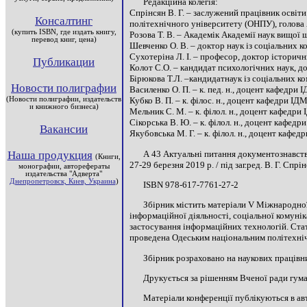
Редакційна колегія:
Спрінсян В. Г. – заслужений працівник освіти
Консалтинг
політехнічного університету (ОНПУ), голова 
(купить ISBN, где издать книгу,
Розова Т. В. – Академік Академії наук вищої 
перевод книг, цена)
Шевченко О. В. – доктор наук із соціальних 
Сухотеріна Л. І. – професор, доктор історич
Публикации
Колот С.О. – кандидат психологічних наук, 
Бірюкова Т.Л. –кандидатнаук із соціальних 
Новости полиграфии
Василенко О. П. – к. пед. н., доцент кафедр
(Новости полиграфии, издательств
Кубко В. П. – к. філос. н., доцент кафедри 
и книжного бизнеса)
Мельник С. М. – к. філол. н., доцент кафед
Сікорська В. Ю. – к. філол. н., доцент кафе
Вакансии
Якубовська М. Г. – к. філол. н., доцент каф
А 43 Актуальні питання документознавства
Наша продукция
(Книги,
27-29 березня 2019 р. / під заг.ред. В. Г. Спрі
монографии, авторефераты
издательства "Адверта"
Днепропетровск, Киев, Украина
)
ISBN 978-617-7761-27-2
Збірник містить матеріали V Міжнародної
інформаційної діяльності, соціальної комуні
застосування інформаційних технологій. Стат
проведена Одеським національним політехніч
Збірник розраховано на наукових працівник
Друкується за рішенням Вченої ради гума
Матеріали конференції публікуються в авт