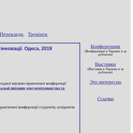
Переклади
Тренінги
Конференции
інновації. Одеса, 2019
(Конференции в Украине и за
рубежом)
Выставки
(Выставки в Украине и за
рубежом)
Это интересно
ародної науково-практичної конференції
альні питання документознавства та
Ссылки
рактичної конференції студентів, аспірантів