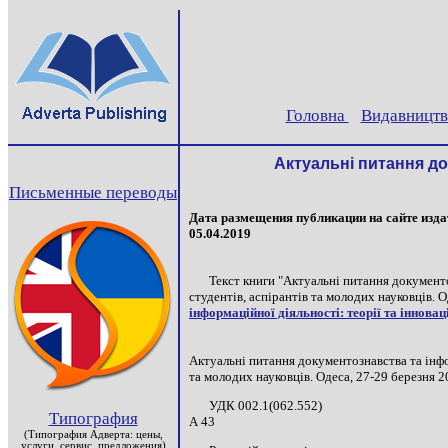
Головна
Видавницт
Актуальні питання док
Письменные переводы
Дата размещения публикации на сайте изд
05.04.2019
Текст книги "Актуальні питання документо
студентів, аспірантів та молодих науковців. 
інформаційної діяльності: теорії та інноваці
Актуальні питання документознавства та інфо
та молодих науковців. Одеса, 27-29 березня 2
УДК 002.1(062.552)
Типография
А 43
(Типография Адверта: цены,
услуги, сервис, предложения)