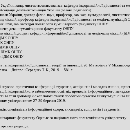
 України, канд. мистецтвознавства, зав. кафедри інформаційної діяльності та 
Асоціації документознавців України (голова редколегії)
школи України, доктор філос. наук, професор, зав. каф. культурології, мистецтв
комунікацій, професор кафедри інформаційної діяльності та медіа-комунікацій
них наук, зав. кафедри політології гуманітарного факультету ОНПУ
доцент, декан гуманітарного факультету ОНПУ
комунікацій, доцент кафедри інформаційної діяльності та медіа-комунікацій (
и ІДМК ОНПУ
ІДМК ОНПУ
ри ІДМК ОНПУ
дри ІДМК ОНПУ
едри ІДМК ОНПУ
 та інформаційної діяльності: теорії та інновації: зб. Матеріалів V Міжнарод
нсяна. – Дніпро: Середняк Т. К., 2019. – 581 с.
 науково-практичної конференції студентів, аспірантів і молодих вчених, при
кації, інформаційного забезпечення освітніх процесів, інформаційного менеджм
ті та тези доповідей охоплюють також проблеми сучасної міжкультурної та мі
ним університетом 27-29 березня 2019.
ів, спеціалістів інформаційної сфери, викладачів, аспірантів і студентів.
нітарного факультету Одеського національного політехнічного університету.
орській редакції.